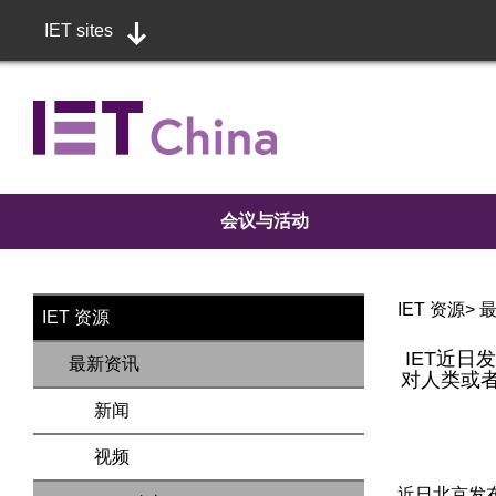
IET sites
会议与活动
IET 资源
>
IET 资源
IET近
最新资讯
对人类或
新闻
视频
近日北京发布